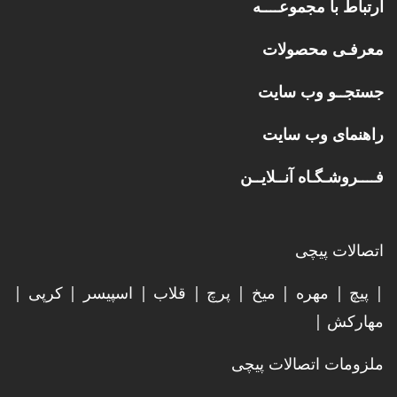
ارتباط با مجموعــــه
معرفـی محصولات
جستجــو وب سایت
راهنمای وب سایت
فــــروشـگـاه آنــلایــن
اتصالات پیچی
| پیچ | مهره | میخ | پرچ | قلاب | اسپیسر | کرپی |
مهارکش |
ملزومات اتصالات پیچی