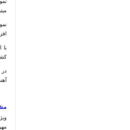
میتو
افز
کشید.
آهنی 8 به صورت کامل 
مشخصا
مهره وی