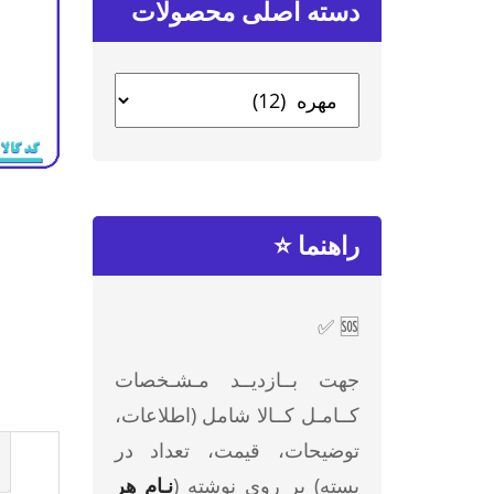
دسته‌ اصلی محصولات
راهنما ⭐
🆘 ✅
جهت بــازدیــد مـشـخصات
کــامـل کــالا شامل (اطلاعات،
توضیحات، قیمت، تعداد در
بسته) بر روی نوشته (
نـام هر