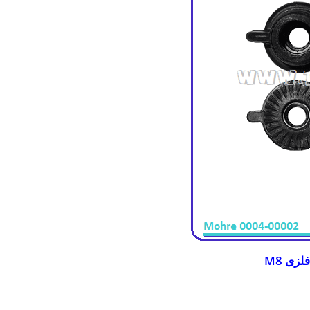
زی M8