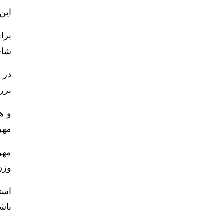
این 
شاخ
بررسی 
مهره 
وزن
باش