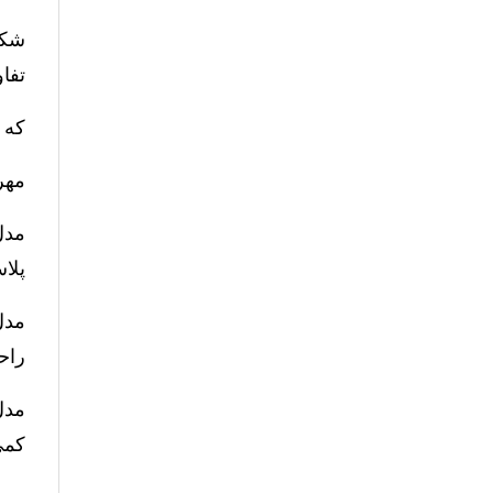
تفا
که دار
مهره خرو
پلاستیکی آهنی 
راح
کمی