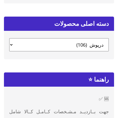
دسته‌ اصلی محصولات
راهنما ⭐
🆘 ✅
جهت بــازدیــد مـشـخصات کــامـل کــالا شامل