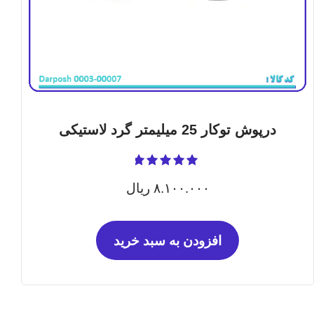
درپوش توکار 25 میلیمتر گرد لاستیکی
نمره
5.00
۸.۱۰۰.۰۰۰
ریال
از 5
افزودن به سبد خرید