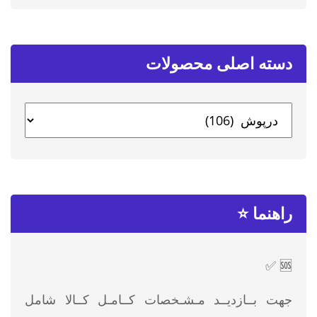
دسته‌ اصلی محصولات
راهنما ⭐
🆘 ✅
جهت بــازدیــد مـشـخصات کــامـل کــالا شامل