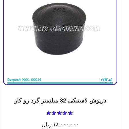
درپوش لاستیکی 32 میلیمتر گرد رو کار
نمره
5.00
۱۸.۰۰۰.۰۰۰
ریال
از 5