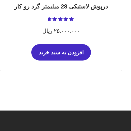
درپوش لاستیکی 28 میلیمتر گرد رو کار
نمره
5.00
۲۵.۰۰۰.۰۰۰
ریال
از 5
افزودن به سبد خرید