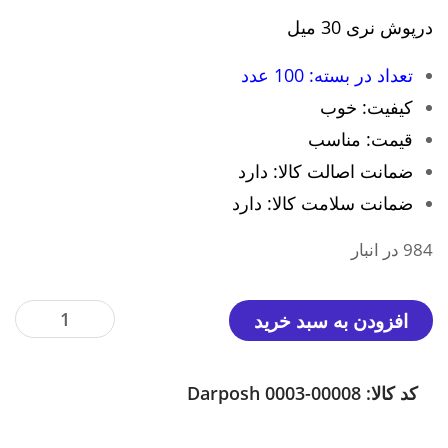
درپوش نری 30 میل
تعداد در بسته: 100 عدد
کیفیت: خوب
قیمت: مناسب
ضمانت اصالت کالا: دارد
ضمانت سلامت کالا: دارد
984 در انبار
درپوش
افزودن به سبد خرید
توکار
30
کد کالا:
Darposh 0003-00008
میلیمتر
گرد