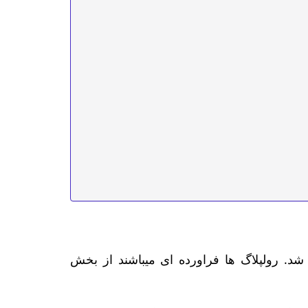
م جان جوزف رالینگ در سال 1911 میلادی اختراع و ثبت شد. رولپلاگ ها فراورده ای میباشند از بخش