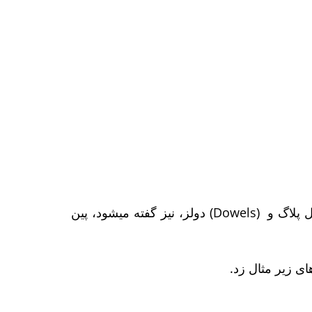
در زبان انگلیسی (rawlplug) نوشته میشود و در فارسی رولپلاگ تلفظ میشود. و بعضا به آن (Wall Plug) وال پلاگ و (Dowels) دولز، نیز گفته میشود، پین
ای زیر مثال زد.